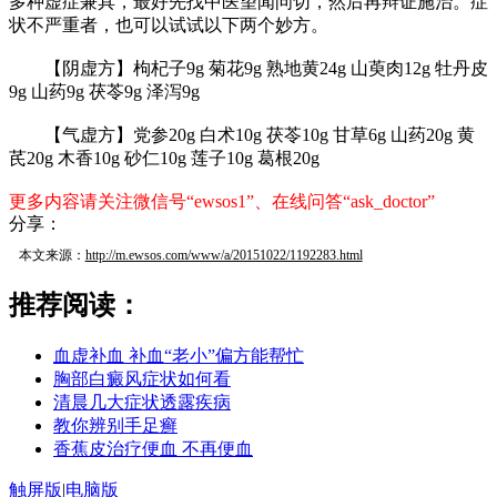
多种虚症兼具，最好先找中医望闻问切，然后再辩证施治。症
状不严重者，也可以试试以下两个妙方。
【阴虚方】枸杞子9g 菊花9g 熟地黄24g 山萸肉12g 牡丹皮
9g 山药9g 茯苓9g 泽泻9g
【气虚方】党参20g 白术10g 茯苓10g 甘草6g 山药20g 黄
芪20g 木香10g 砂仁10g 莲子10g 葛根20g
更多内容请关注微信号“ewsos1”、在线问答“ask_doctor”
分享：
本文来源：
http://m.ewsos.com/www/a/20151022/1192283.html
推荐阅读：
血虚补血 补血“老小”偏方能帮忙
胸部白癜风症状如何看
清晨几大症状透露疾病
教你辨别手足癣
香蕉皮治疗便血 不再便血
触屏版
|
电脑版