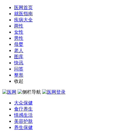
医网首页
就医指南
疾病大全
两性
女性
男性
母婴
老人
图库
快讯
问答
整形
收起
大众保健
食疗养生
情感生活
美容护肤
养生保健