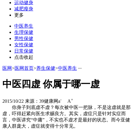
运动健身
减肥瘦身
更多
中医养生
生理保健
男性保健
女性保健
日常保健
点击收起
医网
>
医网首页
>
养生保健
>
中医养生
·
·
·
中医四虚 你属于哪一虚
-
+
2015/10/22
来源：39健康网
a
A
你身子到底虚不虚？每次被中医一把脉，不是这虚就是那
虚，吓得赶紧向医生求赐良方。其实，虚症只是针对实症而
言，中医讲究“中庸”，不实也不虚才是最好的状态。而今亚健
康人群庞大，虚症就变得十分常见。