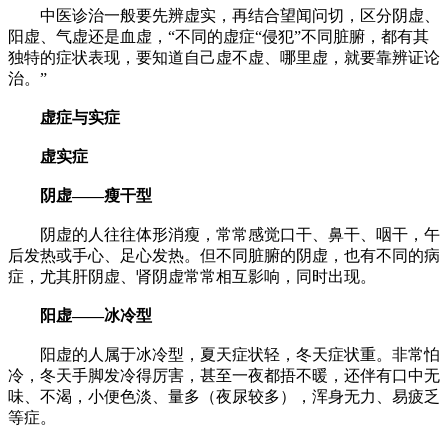
中医诊治一般要先辨虚实，再结合望闻问切，区分阴虚、
阳虚、气虚还是血虚，“不同的虚症“侵犯”不同脏腑，都有其
独特的症状表现，要知道自己虚不虚、哪里虚，就要靠辨证论
治。”
虚症与实症
虚实症
阴虚——瘦干型
阴虚的人往往体形消瘦，常常感觉口干、鼻干、咽干，午
后发热或手心、足心发热。但不同脏腑的阴虚，也有不同的病
症，尤其肝阴虚、肾阴虚常常相互影响，同时出现。
阳虚——冰冷型
阳虚的人属于冰冷型，夏天症状轻，冬天症状重。非常怕
冷，冬天手脚发冷得厉害，甚至一夜都捂不暖，还伴有口中无
味、不渴，小便色淡、量多（夜尿较多），浑身无力、易疲乏
等症。