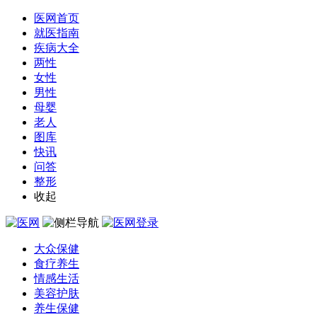
医网首页
就医指南
疾病大全
两性
女性
男性
母婴
老人
图库
快讯
问答
整形
收起
大众保健
食疗养生
情感生活
美容护肤
养生保健