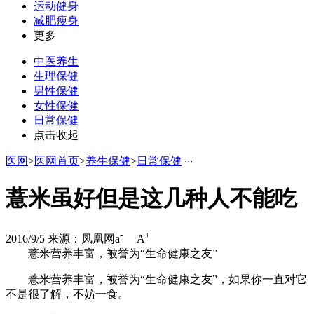
运动健身
减肥瘦身
更多
中医养生
生理保健
男性保健
女性保健
日常保健
点击收起
医网
>
医网首页
>
养生保健
>
日常保健
·
·
·
薏米虽好但是这几种人不能吃
-
+
2016/9/5
来源：凤凰网
a
A
薏米营养丰富，被誉为“生命健康之友”
薏米营养丰富，被誉为“生命健康之友”，如果你一直对它
不是很了解，不妨一食。