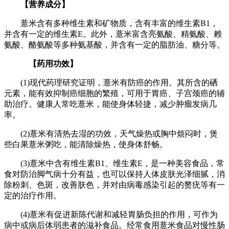
【营养成分】
薏米含有多种维生素和矿物质，含有丰富的维生素B1，
并含有一定的维生素E。此外，薏米富含亮氨酸、精氨酸、赖
氨酸、酪氨酸等多种氨基酸，并含有一定的脂肪油、糖分等。
【药用功效】
(1)现代药理研究证明，薏米有防癌的作用。其所含的硒
元素，能有效抑制癌细胞的繁殖，可用于胃癌、子宫颈癌的辅
助治疗。健康人常吃薏米，能使身体轻捷，减少肿瘤发病几
率。
(2)薏米有清热去湿的功效，天气燥热或胸中烦闷时，煲
些白果薏米粥吃，能清除燥热，使身体舒畅。
(3)薏米中含有维生素B1、维生素E，是一种美容食品，常
食对防治脚气病十分有益，也可以保持人体皮肤光泽细腻，消
除粉刺、色斑，改善肤色，并对由病毒感染引起的赘疣等有一
定的治疗作用。
(4)薏米有促进新陈代谢和减轻胃肠负担的作用，可作为
病中或病后体弱患者的滋补食品。经常食用薏米食品对慢性肠