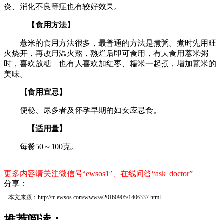
炎、消化不良等症也有较好效果。
【食用方法】
薏米的食用方法很多，最普通的方法是煮粥。煮时先用旺
火烧开，再改用温火熬，熟烂后即可食用，有人食用薏米粥
时，喜欢放糖，也有人喜欢加红枣、糯米一起煮，增加薏米的
美味。
【食用宜忌】
便秘、尿多者及怀孕早期的妇女应忌食。
【适用量】
每餐50～100克。
更多内容请关注微信号“ewsos1”、在线问答“ask_doctor”
分享：
本文来源：
http://m.ewsos.com/www/a/20160905/1406337.html
推荐阅读：