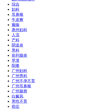
综合
妇科
耳鼻喉
牛皮癣
癫痫
惠州妇科
人流
产科
阴道炎
男科
前列腺炎
早泄
阳痿
广州妇科
广州男科
广州不孕不育
广州耳鼻喉
广州肠胃
白癜风
男性不育
癌症