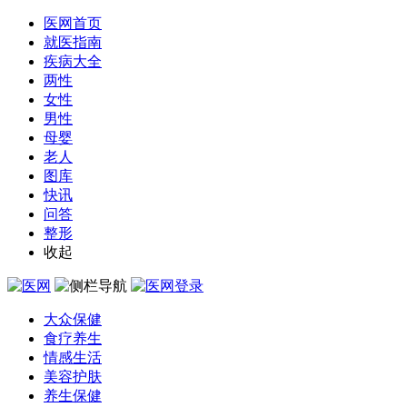
医网首页
就医指南
疾病大全
两性
女性
男性
母婴
老人
图库
快讯
问答
整形
收起
大众保健
食疗养生
情感生活
美容护肤
养生保健