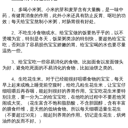
1、多喝小米粥。小米的芽和麦芽含有大量酶，是一味中
药，有健胃消食的作用，此外小米还具有防止反胃、呕吐的功
效；每天给宝宝熬制小米粥，对肠胃很有好处。
2、不吃生冷食物或水。给宝宝做的饭要热乎乎的，以不
烫嘴为宜，特别是冬天，饭菜粥类凉的特别快，要趁热给宝宝
吃，否则凉了容易损伤宝宝娇嫩的胃。给宝宝喝的水也要尽量
温热一些。
3、给宝宝吃一些容易消化的食物。比如面食以发面馒头
为好，避免吃死面的不易消化的食物，比如油饼之类的。
4、生吃花生米。对于已经能很好咀嚼食物的宝宝，每天
早上起来或晚上睡觉前空腹时，给吃几粒生花生米，让宝宝仔
细咀嚼后再吞咽，能起到很好的养胃作用。宝宝吃花生米要特
别注意，要一分为二的给宝宝吃，在他吃的过程中不要惹他哭
闹或大笑。（花生富含不饱和脂肪酸，不含胆固醇，含有丰富
的膳食纤维，是天然的低钠食物。所以每天细嚼适量生花生
（不要超过50克），能起到养胃的作用。切记是生花生，烘烤
油炸的反而不好。）