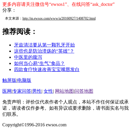
更多内容请关注微信号“ewsos1”、在线问答“ask_doctor”
分享：
本文来源：
http://m.ewsos.com/www/a/20160927/1408702.html
推荐阅读：
牙齿清洁要从第一颗乳牙开始
这些也是防治溃疡的“英雄”？
中医里的腹泻
如何当心易“生气”食品？
四款食疗快速改善宝宝嘴唇发白
触屏版
|
电脑版
医网
|
专家问答
|
男性
|
女性
|
网站地图
|
问答地图
免责声明：评价仅代表作者个人观点，本站不作任何保证或承
诺，请读者仅作参考。如有异议或要求删除，请书面实名与我
们联系。
Copyright©1996-2016 ewsos.com