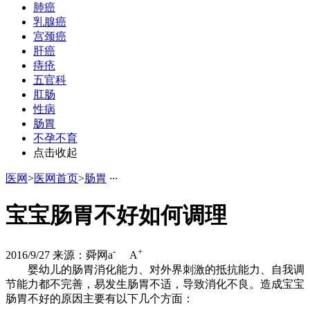
肺癌
乳腺癌
宫颈癌
肝癌
痔疮
五官科
肛肠
性病
肠胃
不孕不育
点击收起
医网
>
医网首页
>
肠胃
·
·
·
宝宝肠胃不好如何调理
-
+
2016/9/27
来源：舜网
a
A
婴幼儿的肠胃消化能力、对外界刺激的抵抗能力、自我调
节能力都不完善，易发生肠胃不适，导致消化不良。造成宝宝
肠胃不好的原因主要有以下几个方面：