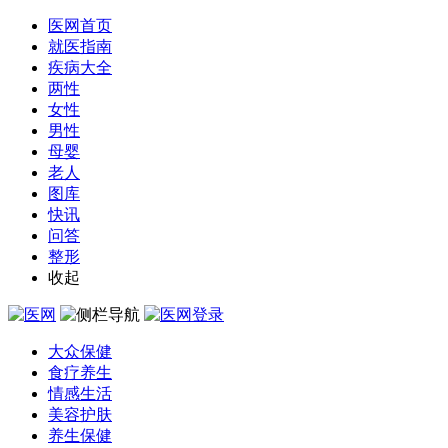
医网首页
就医指南
疾病大全
两性
女性
男性
母婴
老人
图库
快讯
问答
整形
收起
大众保健
食疗养生
情感生活
美容护肤
养生保健