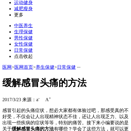
运动健身
减肥瘦身
更多
中医养生
生理保健
男性保健
女性保健
日常保健
点击收起
医网
>
医网首页
>
养生保健
>
日常保健
·
·
·
缓解感冒头痛的方法
-
+
2017/3/23
来源：
a
A
感冒引起的头痛症状，想必大家都有体验过吧，那感受真的不
好受，不仅会让人出现精神状态不佳，还让人出现乏力、以及
出现一些疾病的症状等等，特别的痛苦。接下来小编要说的是
关于
缓解感冒头痛的方法
有哪些？学会了这些方法，就可以更