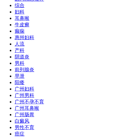
综合
妇科
耳鼻喉
牛皮癣
癫痫
惠州妇科
人流
产科
阴道炎
男科
前列腺炎
早泄
阳痿
广州妇科
广州男科
广州不孕不育
广州耳鼻喉
广州肠胃
白癜风
男性不育
癌症