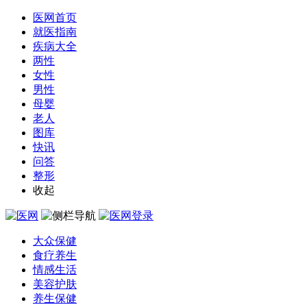
医网首页
就医指南
疾病大全
两性
女性
男性
母婴
老人
图库
快讯
问答
整形
收起
大众保健
食疗养生
情感生活
美容护肤
养生保健