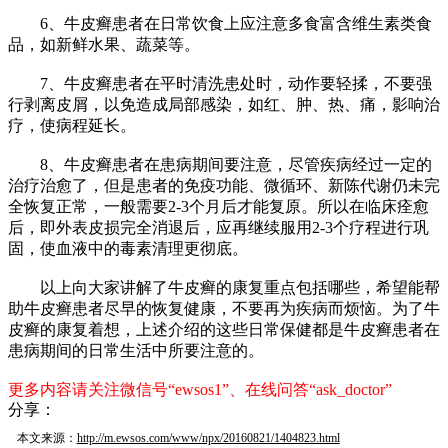
6、牛皮癣患者在日常饮食上应注意多食富含维生素类食
品，如新鲜水果、蔬菜等。
7、牛皮癣患者在平时清洗患处时，动作要轻揉，不要强
行剥离皮屑，以免造成局部感染，如红、肿、热、痛，影响治
疗，使病程延长。
8、牛皮癣患者在患病期间要注意，尽管疾病经过一定的
治疗治愈了，但是患者的免疫功能、微循环、新陈代谢仍未完
全恢复正常，一般需要2-3个月后才能复原。所以在临床痊愈
后，即外表皮损完全消退后，应再继续服用2-3个疗程进行巩
固，使血液中的毒素清理更彻底。
以上向大家讲解了牛皮癣的康复重点包括哪些，希望能帮
助牛皮癣患者尽早的恢复健康，不要再为疾病而烦恼。为了牛
皮癣的康复着想，上述介绍的这些日常保健都是牛皮癣患者在
患病期间的日常生活中所要注意的。
更多内容请关注微信号“ewsos1”、在线问答“ask_doctor”
分享：
本文来源：
http://m.ewsos.com/www/npx/20160821/1404823.html