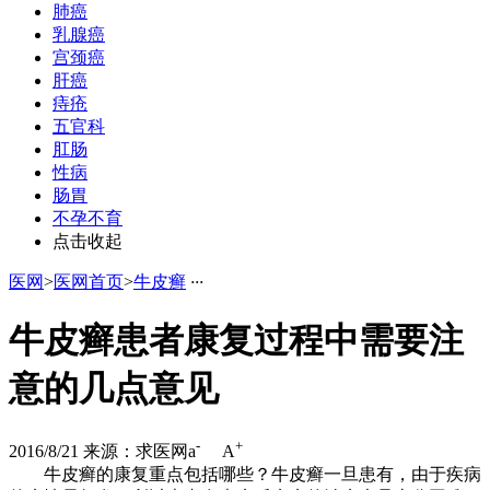
肺癌
乳腺癌
宫颈癌
肝癌
痔疮
五官科
肛肠
性病
肠胃
不孕不育
点击收起
医网
>
医网首页
>
牛皮癣
·
·
·
牛皮癣患者康复过程中需要注
意的几点意见
-
+
2016/8/21
来源：求医网
a
A
牛皮癣的康复重点包括哪些？牛皮癣一旦患有，由于疾病