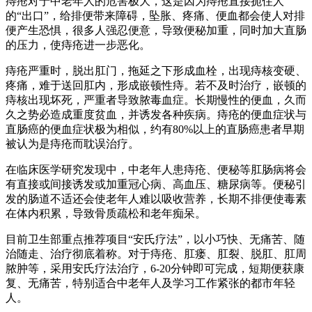
痔疮对于中老年人的危害极大，这是因为痔疮直接扼住人
的“出口”，给排便带来障碍，坠胀、疼痛、便血都会使人对排
便产生恐惧，很多人强忍便意，导致便秘加重，同时加大直肠
的压力，使痔疮进一步恶化。
痔疮严重时，脱出肛门，拖延之下形成血栓，出现痔核变硬、
疼痛，难于送回肛内，形成嵌顿性痔。若不及时治疗，嵌顿的
痔核出现坏死，严重者导致脓毒血症。长期慢性的便血，久而
久之势必造成重度贫血，并诱发各种疾病。痔疮的便血症状与
直肠癌的便血症状极为相似，约有80%以上的直肠癌患者早期
被认为是痔疮而耽误治疗。
在临床医学研究发现中，中老年人患痔疮、便秘等肛肠病将会
有直接或间接诱发或加重冠心病、高血压、糖尿病等。便秘引
发的肠道不适还会使老年人难以吸收营养，长期不排便使毒素
在体内积累，导致骨质疏松和老年痴呆。
目前卫生部重点推荐项目“安氏疗法”，以小巧快、无痛苦、随
治随走、治疗彻底着称。对于痔疮、肛瘘、肛裂、脱肛、肛周
脓肿等，采用安氏疗法治疗，6-20分钟即可完成，短期便获康
复、无痛苦，特别适合中老年人及学习工作紧张的都市年轻
人。