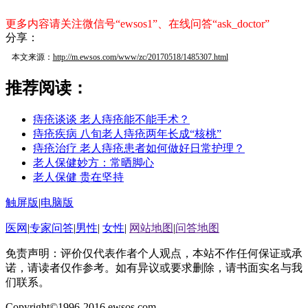
更多内容请关注微信号“ewsos1”、在线问答“ask_doctor”
分享：
本文来源：
http://m.ewsos.com/www/zc/20170518/1485307.html
推荐阅读：
痔疮谈谈 老人痔疮能不能手术？
痔疮疾病 八旬老人痔疮两年长成“核桃”
痔疮治疗 老人痔疮患者如何做好日常护理？
老人保健妙方：常晒脚心
老人保健 贵在坚持
触屏版
|
电脑版
医网
|
专家问答
|
男性
|
女性
|
网站地图
|
问答地图
免责声明：评价仅代表作者个人观点，本站不作任何保证或承
诺，请读者仅作参考。如有异议或要求删除，请书面实名与我
们联系。
Copyright©1996-2016 ewsos.com