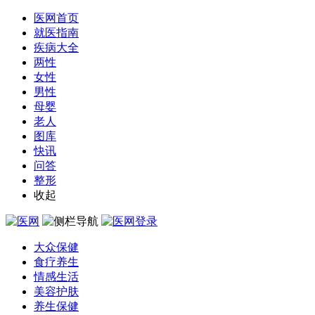
医网首页
就医指南
疾病大全
两性
女性
男性
母婴
老人
图库
快讯
问答
整形
收起
大众保健
食疗养生
情感生活
美容护肤
养生保健