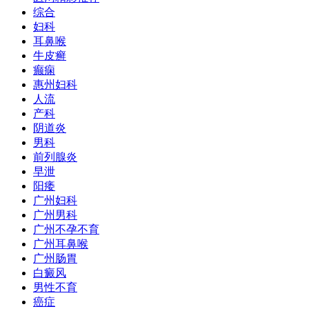
综合
妇科
耳鼻喉
牛皮癣
癫痫
惠州妇科
人流
产科
阴道炎
男科
前列腺炎
早泄
阳痿
广州妇科
广州男科
广州不孕不育
广州耳鼻喉
广州肠胃
白癜风
男性不育
癌症