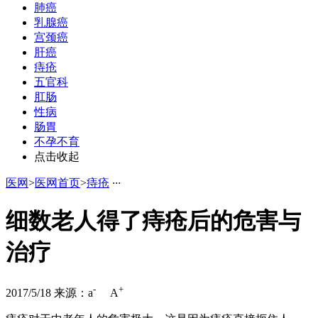
肺癌
乳腺癌
宫颈癌
肝癌
痔疮
五官科
肛肠
性病
肠胃
不孕不育
点击收起
医网
>
医网首页
>
痔疮
·
·
·
细数老人得了痔疮后的危害与
治疗
-
+
2017/5/18
来源：
a
A